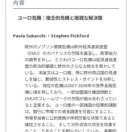
内容
ユーロ危機：複合的危機と複雑な解決策
Paola Subacchi ・Stephen Pickford
欧州のソブリン債務危機は欧州経済通貨連盟
（EMU）のガバナンスの欠陥を露呈し、政策協力
の限界を示し。 とりわけユ－ロ危機は経済通貨連
盟の政治的基礎と欧州のさらなる統合を脅かして
いる。 本論文はユーロ圏、特に欧州周辺国の見通
しを論じ、脆弱性とストレス・ポイントを分析し
ている。 現在の危機は2007-2008年の世界金融危
機に端を発しており、 一部加盟国の構造問題と
EMUのフレームワークの欠陥が組み合わさってい
ると主張する。 ユーロ圏の一部諸国の短期的課題
は、銀行に市場での資金調達を可能にすること、
市場参加者に公的債務が持続可能な状態であると
確信させること、 そして対外収支の状況を改善す
ること、であることを明らかにしている。 長期的