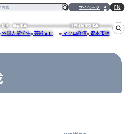
EN
マイページ
助成・奨学事業
世界経済研究事業
外国人留学生
芸術文化
マクロ経済
資本市場
成