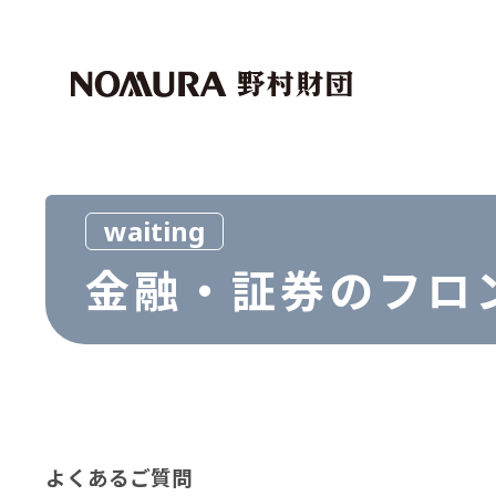
トップページ
マイページログイン
財団紹介
助成・奨学事業
社会科学
外国人留学生
waiting
芸術文化
金融・証券のフロ
世界経済研究事業
マクロ経済
資本市場
その他
その他
よくあるご質問
お問い合わせ