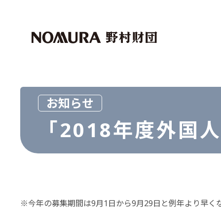
トップページ
マイページログイン
財団紹介
助成・奨学事業
社会科学
外国人留学生
お知らせ
芸術文化
「2018年度外
世界経済研究事業
マクロ経済
資本市場
その他
※今年の募集期間は9月1日から9月29日と例年より早
その他
お問い合わせ