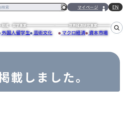
EN
マイページ
助成・奨学事業
世界経済研究事業
外国人留学生
芸術文化
マクロ経済
資本市場
を掲載しました。