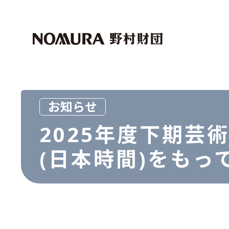
トップページ
マイページログイン
財団紹介
助成・奨学事業
社会科学
外国人留学生
お知らせ
芸術文化
2025年度下期芸
世界経済研究事業
(日本時間)をもっ
マクロ経済
資本市場
その他
その他
お問い合わせ