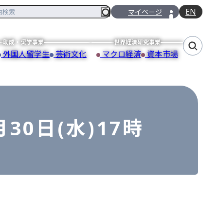
EN
マイページ
助成・奨学事業
世界経済研究事業
外国人留学生
芸術文化
マクロ経済
資本市場
0日(水)17時