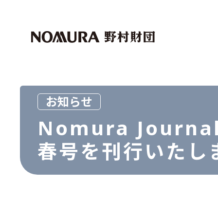
トップページ
マイページログイン
財団紹介
助成・奨学事業
社会科学
外国人留学生
お知らせ
芸術文化
Nomura Journal
世界経済研究事業
春号を刊行いたし
マクロ経済
資本市場
その他
その他
お問い合わせ