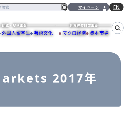
EN
マイページ
助成・奨学事業
世界経済研究事業
外国人留学生
芸術文化
マクロ経済
資本市場
Markets 2017年