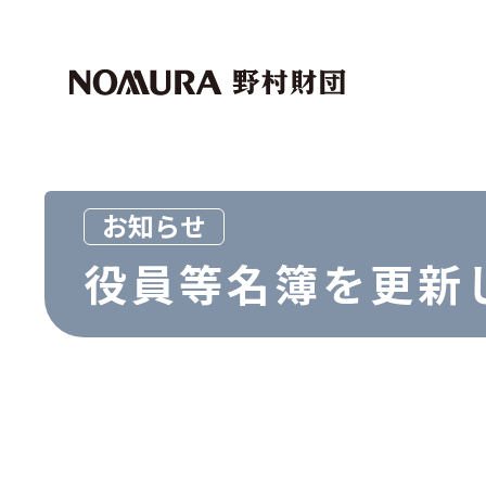
トップページ
マイページログイン
財団紹介
助成・奨学事業
社会科学
外国人留学生
お知らせ
芸術文化
役員等名簿を更新
世界経済研究事業
マクロ経済
資本市場
その他
その他
お問い合わせ