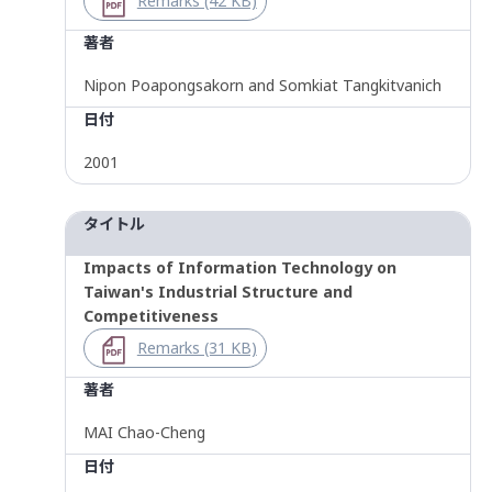
Remarks (42 KB)
著者
Nipon Poapongsakorn and Somkiat Tangkitvanich
日付
2001
タイトル
Impacts of Information Technology on
Taiwan's Industrial Structure and
Competitiveness
Remarks (31 KB)
著者
MAI Chao-Cheng
日付