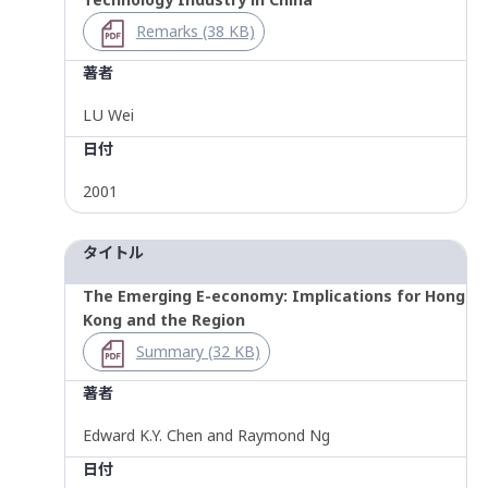
Remarks (38 KB)
著者
LU Wei
日付
2001
タイトル
The Emerging E-economy: Implications for Hong
Kong and the Region
Summary (32 KB)
著者
Edward K.Y. Chen and Raymond Ng
日付