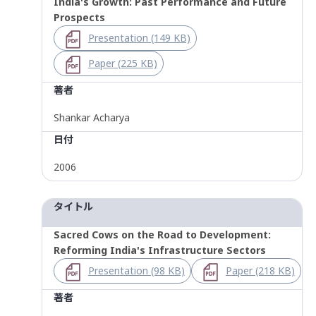
India's Growth: Past Performance and Future
Prospects
Presentation (149 KB)
Paper (225 KB)
著者
Shankar Acharya
日付
2006
タイトル
Sacred Cows on the Road to Development:
Reforming India's Infrastructure Sectors
Presentation (98 KB)
Paper (218 KB)
著者