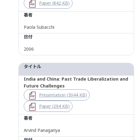
Paper (842 KB)
著者
Paola Subacchi
日付
2006
タイトル
India and China: Past Trade Liberalization and
Future Challenges
Presentation (3044 KB)
Paper (294 KB)
著者
Arvind Panagariya
日付