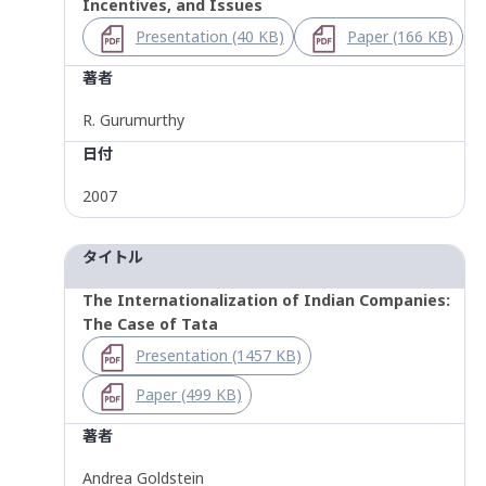
Incentives, and Issues
Presentation (40 KB)
Paper (166 KB)
著者
R. Gurumurthy
日付
2007
タイトル
The Internationalization of Indian Companies:
The Case of Tata
Presentation (1457 KB)
Paper (499 KB)
著者
Andrea Goldstein