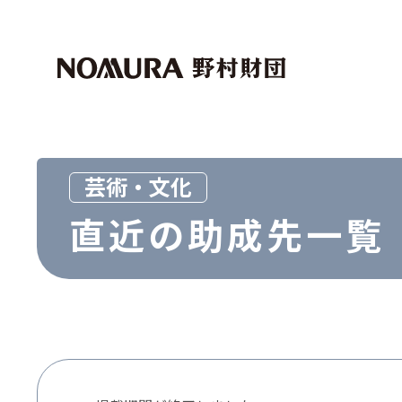
トップページ
マイページログイン
財団紹介
助成・奨学事業
社会科学
外国人留学生
芸術・文化
芸術文化
直近の助成先一覧
世界経済研究事業
マクロ経済
資本市場
その他
その他
お問い合わせ