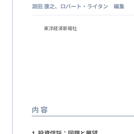
淵田 康之、ロバート・ライタン 編集
東洋経済新報社
内容
1. 投資信託：回題と展望