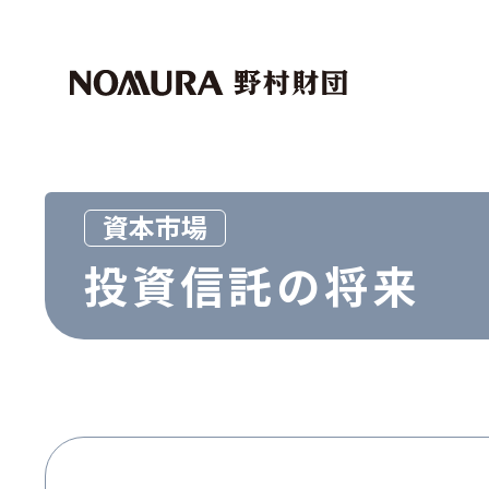
トップページ
マイページログイン
財団紹介
助成・奨学事業
社会科学
外国人留学生
資本市場
芸術文化
投資信託の将来
世界経済研究事業
マクロ経済
資本市場
その他
その他
お問い合わせ