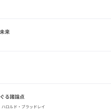
と未来
めぐる諸論点
 ハロルド・ブラッドレイ