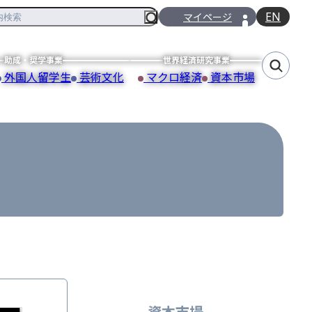
EN
マイページ
助成・奨学事業
世界経済研究事業
外国人留学生
芸術文化
マクロ経済
資本市場