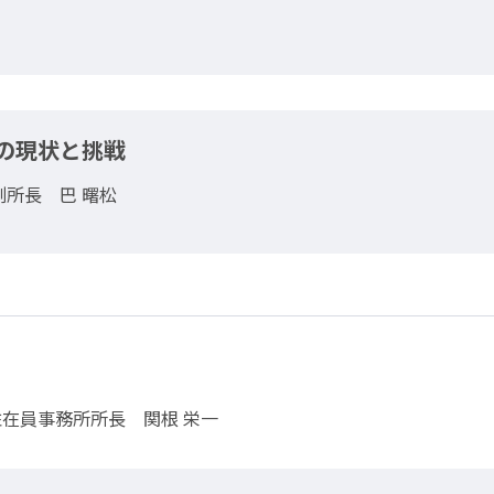
の現状と挑戦
所長 巴 曙松
在員事務所所長 関根 栄一