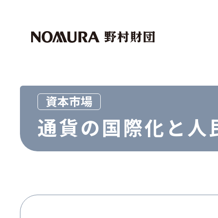
トップページ
マイページログイン
財団紹介
助成・奨学事業
社会科学
外国人留学生
資本市場
芸術文化
通貨の国際化と人
世界経済研究事業
マクロ経済
資本市場
その他
その他
お問い合わせ