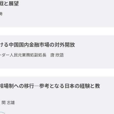
戦と展望
涛
ける中国国内金融市場の対外開放
ーダー人民元業務処副処長 唐 欣語
相場制への移行―参考となる日本の経験と教
関 志雄