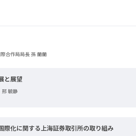
際合作局局長 孫 蘭蘭
展と展望
邢 毓静
国際化に関する上海証券取引所の取り組み