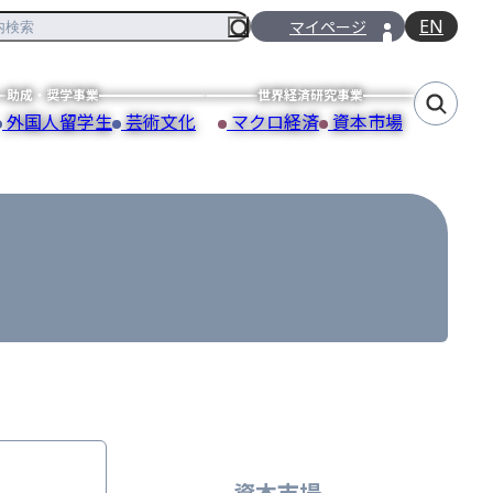
EN
マイページ
助成・奨学事業
世界経済研究事業
外国人留学生
芸術文化
マクロ経済
資本市場