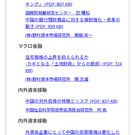
キング」 (PDF: 807 KB)
国務院発展研究センター 巴 曙松
中国の銀行理財商品に対する規制強化・改革の
動き (PDF: 939 KB)
(株)野村資本市場研究所 関根 栄一
マクロ金融
住宅価格の上昇を抑えられるか
-カギとなる「土地財政」からの脱却- (PDF: 724
KB)
(株)野村資本市場研究所 関 志雄
内外資本移動
中国の対外投資の特徴とリスク (PDF: 857 KB)
中国社会科学院世界経済政治研究所 何 帆
内外資本移動
外資系企業にとって中国の投資環境は悪化した