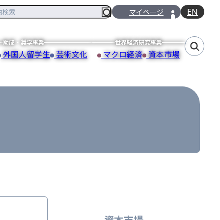
EN
マイページ
助成・奨学事業
世界経済研究事業
外国人留学生
芸術文化
マクロ経済
資本市場