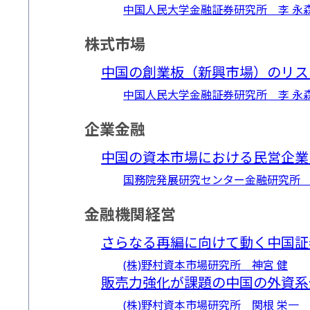
中国人民大学金融証券研究所 李 永
株式市場
中国の創業板（新興市場）のリスクに関す
中国人民大学金融証券研究所 李 永
企業金融
中国の資本市場における民営企業 (PDF
国務院発展研究センター金融研究所 
金融機関経営
さらなる再編に向けて動く中国証券業界 
(株)野村資本市場研究所 神宮 健
販売力強化が課題の中国の外資系保険会社
(株)野村資本市場研究所 関根 栄一