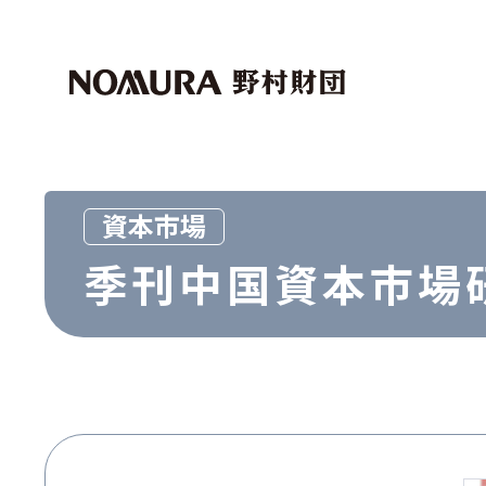
トップページ
マイページログイン
財団紹介
助成・奨学事業
社会科学
外国人留学生
資本市場
芸術文化
季刊中国資本市場研
世界経済研究事業
マクロ経済
資本市場
その他
その他
お問い合わせ