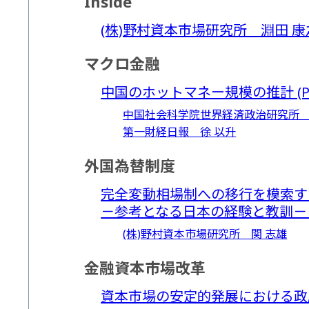
Inside
(株)野村資本市場研究所 淵田 康之 (P
マクロ金融
中国のホットマネー規模の推計 (PDF:
中国社会科学院世界経済政治研究所 
第一財経日報 徐 以升
外国為替制度
完全変動相場制への移行を模索す
－参考となる日本の経験と教訓－ (PDF
(株)野村資本市場研究所 関 志雄
金融資本市場改革
資本市場の安定的発展における政府の役割