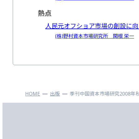
熱点
人民元オフショア市場の創設に向けた動き
(株)野村資本市場研究所 関根 栄一
HOME
出版
季刊中国資本市場研究2008年